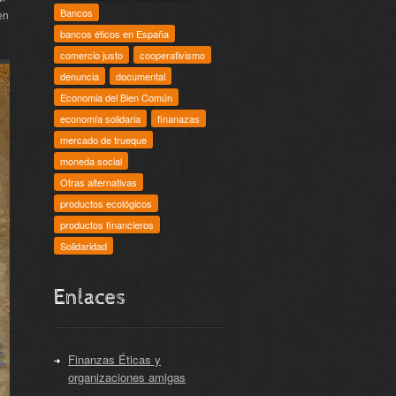
Bancos
en
bancos éticos en España
comercio justo
cooperativismo
denuncia
documental
Economia del Bien Común
economía solidaria
finanazas
mercado de trueque
moneda social
Otras alternativas
productos ecológicos
productos financieros
Solidaridad
Enlaces
Finanzas Éticas y
organizaciones amigas