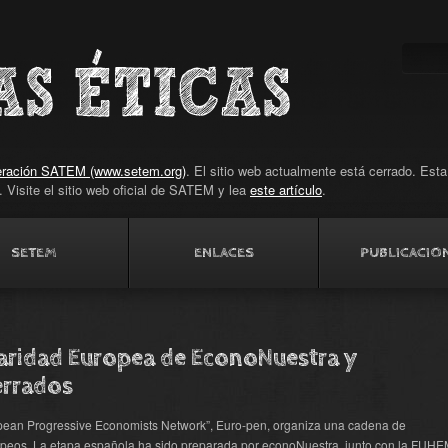
ración SATEM (www.setem.org)
. El sitio web actualmente está cerrado. Est
). Visite el sitio web oficial de SATEM y lea
este artículo
.
SETEM
ENLACES
PUBLICACIO
aridad Europea de EconoNuestra y
errados
opean Progressive Economists Network”, Euro-pen, organiza una cadena de
ropeos. La etapa española ha sido preparada por econoNuestra, junto con la FUH