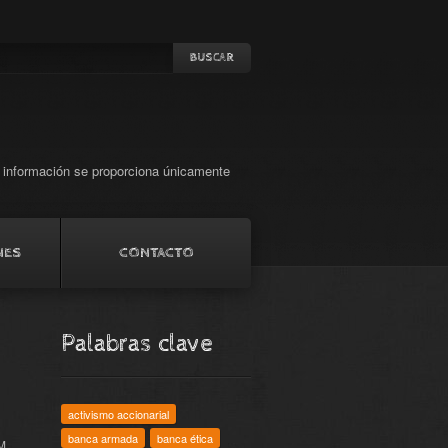
a información se proporciona únicamente
NES
CONTACTO
Palabras clave
activismo accionarial
banca armada
banca ética
EM