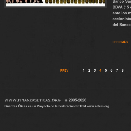
Banco San
BBVA (15 
ante los 
accionista
del Banco 
LEER MÁS
1
2
3
4
5
6
7
8
PREV
© 2005-2026
WWW.FINANZASETICAS.ORG
Finanzas Éticas es un Proyecto de la Federación SETEM
www.setem.org