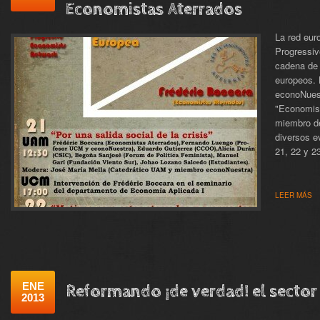
Economistas Aterrados
La red eur
Progressiv
cadena de 
europeos. 
econoNuest
"Economist
miembro de
diversos e
21, 22 y 2
LEER MÁS
ENE
Reformando ¡de verdad! el sector
2013